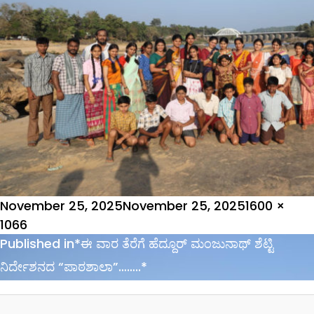
Posted
Full
November 25, 2025
November 25, 2025
1600 ×
on
size
1066
Post
Published in
*ಈ ವಾರ ತೆರೆಗೆ ಹೆದ್ದೂರ್ ಮಂಜುನಾಥ್ ಶೆಟ್ಟಿ
navigation
ನಿರ್ದೇಶನದ “ಪಾಠಶಾಲಾ”……..*