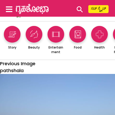
⚲
ಸಬ್ ಸ್ಕ್ರೈಬ್
Story
Beauty
Entertain
Food
Health
ment
Previous Image
pathshala