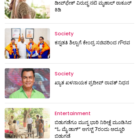
ಡೀಪ್‌ಫೇಕ್ ವಿರುದ್ಧ ನಟಿ ಮೃಣಾಲ್ ಠಾಕೂರ್
ಕಿಡಿ
Society
ಕನ್ನಡತಿ ಶಿಲ್ಪಾಗೆ ಕೇಂದ್ರ ಸಚಿವರಿಂದ ಗೌರವ
Society
ಖ್ಯಾತ ಖಳನಾಯಕ ಪ್ರದೀಪ್ ರಾವತ್‌ ನಿಧನ
Entertainment
ಬಿಡುಗಡೆಗೂ ಮುನ್ನ ಭಾರಿ ನಿರೀಕ್ಷೆ ಮೂಡಿಸಿದ
“ಓ ಮೈ ಡಾಗ್” ಆಗಸ್ಟ್ 7ರಂದು ಅದ್ದೂರಿ
ಬಿಡುಗಡೆ