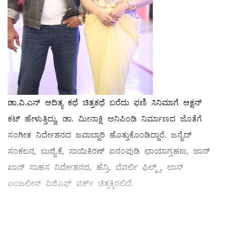
ಡಾ.ವಿ.ಎನ್ ಆದಿತ್ಯ ಕಥೆ ಚಿತ್ರಕಥೆ ಬರೆದು ಫಣಿ ಸಿನಿಮಾಗೆ ಆಕ್ಷನ್
ಕಟ್ ಹೇಳುತ್ತಿದ್ದು, ಡಾ. ಮೀನಾಕ್ಷಿ ಅನಿಪಿಂಡಿ ನಿರ್ಮಾಣದ ಜೊತೆಗೆ
ಸಂಗೀತ ನಿರ್ದೇಶನದ ಜವಾಬ್ದಾರಿ ಹೊತ್ತುಕೊಂಡಿದ್ದಾರೆ. ಜನೈದ್‌
ಸಂಕಲನ, ಬುಜ್ಜಿ.ಕೆ, ಸಾಯಿಕಿರಣ್ ಐನಂಪುಡಿ ಛಾಯಾಗ್ರಹಣ, ಜಾನ್‌
ಖಾನ್‌ ಸಾಹಸ ನಿರ್ದೇಶನದ, ಹೆನ್ರಿ, ಬೆವರ್ಲಿ ಫಿಲ್ಮ್ಸ್, ಲಾಸ್
ಏಂಜಲೀಸ್ ವಿಜಿಎಫ್‌ ವರ್ಕ್‌ ಚಿತ್ರಕ್ಕಿರಲಿದೆ.