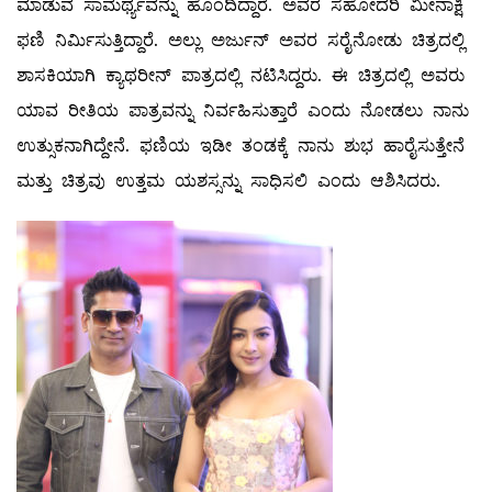
ಮಾಡುವ ಸಾಮರ್ಥ್ಯವನ್ನು ಹೊಂದಿದ್ದಾರೆ. ಅವರ ಸಹೋದರಿ ಮೀನಾಕ್ಷಿ
ಫಣಿ ನಿರ್ಮಿಸುತ್ತಿದ್ದಾರೆ. ಅಲ್ಲು ಅರ್ಜುನ್ ಅವರ ಸರೈನೋಡು ಚಿತ್ರದಲ್ಲಿ
ಶಾಸಕಿಯಾಗಿ ಕ್ಯಾಥರೀನ್ ಪಾತ್ರದಲ್ಲಿ ನಟಿಸಿದ್ದರು. ಈ ಚಿತ್ರದಲ್ಲಿ ಅವರು
ಯಾವ ರೀತಿಯ ಪಾತ್ರವನ್ನು ನಿರ್ವಹಿಸುತ್ತಾರೆ ಎಂದು ನೋಡಲು ನಾನು
ಉತ್ಸುಕನಾಗಿದ್ದೇನೆ. ಫಣಿಯ ಇಡೀ ತಂಡಕ್ಕೆ ನಾನು ಶುಭ ಹಾರೈಸುತ್ತೇನೆ
ಮತ್ತು ಚಿತ್ರವು ಉತ್ತಮ ಯಶಸ್ಸನ್ನು ಸಾಧಿಸಲಿ ಎಂದು ಆಶಿಸಿದರು.