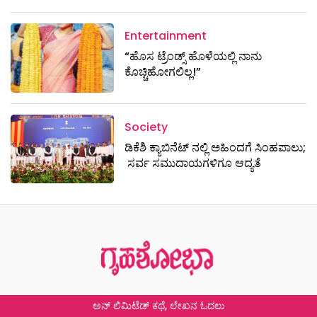
Entertainment
“ಹೊಸ ಟ್ರೆಂಡ್ಸ್ ಹೊಳೆಯಲ್ಲಿ ನಾನು
ಕೊಚ್ಚಿಹೋಗಲಿಲ್ಲ!”
Society
ಡಿಕೆಶಿ ಕ್ಯಾಬಿನೆಟ್​​​ ನಲ್ಲಿ ಅಹಿಂದಗೆ ಸಿಂಹಪಾಲು;
ಸರ್ವ ಸಮುದಾಯಗಳಿಗೂ ಆದ್ಯತೆ
ಅನ್ ಲಿಮಿಟೆಡ್ ಕಥೆ, ಲೇಖನ ಓದಲು