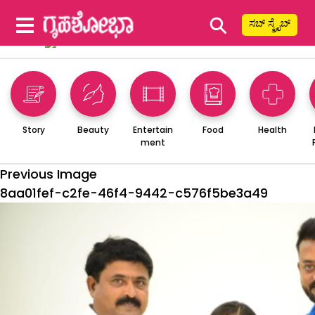
⚲
ಸಬ್ ಸ್ಕ್ರೈಬ್
Story
Beauty
Entertain
Food
Health
ment
Previous Image
8aa01fef-c2fe-46f4-9442-c576f5be3a49