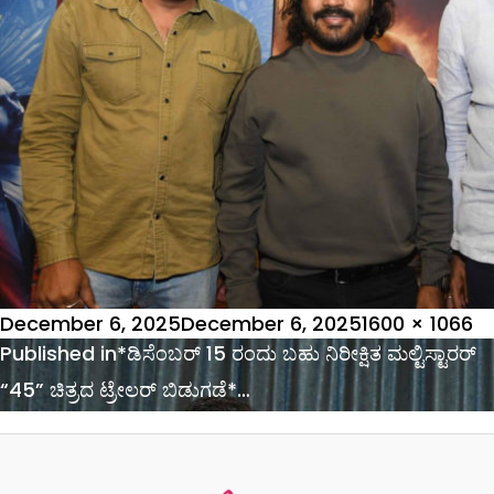
Posted
Full
December 6, 2025
December 6, 2025
1600 × 1066
on
Post
size
Published in
*ಡಿಸೆಂಬರ್ 15 ರಂದು ಬಹು ನಿರೀಕ್ಷಿತ ಮಲ್ಟಿಸ್ಟಾರರ್
navigation
“45” ಚಿತ್ರದ ಟ್ರೇಲರ್ ಬಿಡುಗಡೆ*…