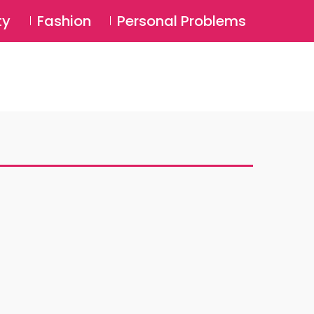
⚲
BSCRIBE
Login
ty
Fashion
Personal Problems
⚲