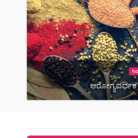
h
ಆರೋಗ್ಯವರ್ಧಕ