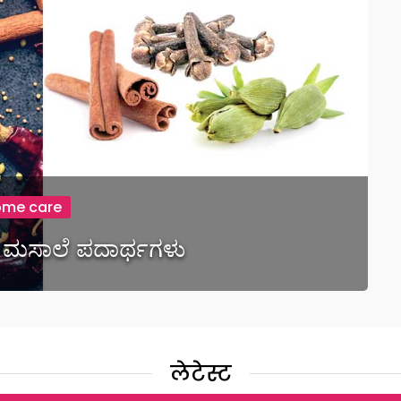
ome care
 ಮಸಾಲೆ ಪದಾರ್ಥಗಳು
लेटेस्ट