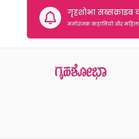
गृहशोभा सब्सक्राइब क
मनोरंजक कहानियों और महिलाओं