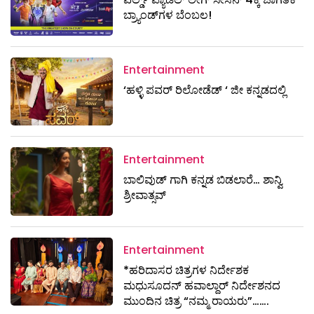
ಬ್ರ್ಯಾಂಡ್‌ಗಳ ಬೆಂಬಲ!
Entertainment
‘ಹಳ್ಳಿ ಪವರ್ ರಿಲೋಡೆಡ್ ‘ ಜೀ ಕನ್ನಡದಲ್ಲಿ
Entertainment
ಬಾಲಿವುಡ್ ಗಾಗಿ ಕನ್ನಡ ಬಿಡಲಾರೆ… ಶಾನ್ವಿ
ಶ್ರೀವಾತ್ಸವ್
Entertainment
*ಹರಿದಾಸರ ಚಿತ್ರಗಳ ನಿರ್ದೇಶಕ
ಮಧುಸೂದನ್ ಹವಾಲ್ದಾರ್ ನಿರ್ದೇಶನದ
ಮುಂದಿನ ಚಿತ್ರ “ನಮ್ಮ ರಾಯರು”…….