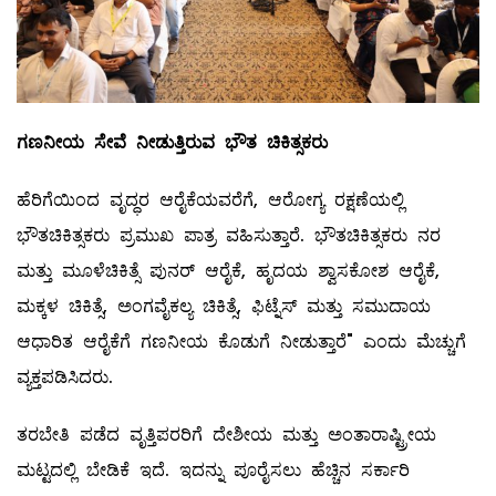
ಗಣನೀಯ ಸೇವೆ ನೀಡುತ್ತಿರುವ ಭೌತ ಚಿಕಿತ್ಸಕರು
ಹೆರಿಗೆಯಿಂದ ವೃದ್ಧರ ಆರೈಕೆಯವರೆಗೆ, ಆರೋಗ್ಯ ರಕ್ಷಣೆಯಲ್ಲಿ
ಭೌತಚಿಕಿತ್ಸಕರು ಪ್ರಮುಖ ಪಾತ್ರ ವಹಿಸುತ್ತಾರೆ. ಭೌತಚಿಕಿತ್ಸಕರು ನರ
ಮತ್ತು ಮೂಳೆಚಿಕಿತ್ಸೆ ಪುನರ್‌ ಆರೈಕೆ, ಹೃದಯ ಶ್ವಾಸಕೋಶ ಆರೈಕೆ,
ಮಕ್ಕಳ ಚಿಕಿತ್ಸೆ, ಅಂಗವೈಕಲ್ಯ ಚಿಕಿತ್ಸೆ, ಫಿಟ್ನೆಸ್ ಮತ್ತು ಸಮುದಾಯ
ಆಧಾರಿತ ಆರೈಕೆಗೆ ಗಣನೀಯ ಕೊಡುಗೆ ನೀಡುತ್ತಾರೆ" ಎಂದು ಮೆಚ್ಚುಗೆ
ವ್ಯಕ್ತಪಡಿಸಿದರು.
ತರಬೇತಿ ಪಡೆದ ವೃತ್ತಿಪರರಿಗೆ ದೇಶೀಯ ಮತ್ತು ಅಂತಾರಾಷ್ಟ್ರೀಯ
ಮಟ್ಟದಲ್ಲಿ ಬೇಡಿಕೆ ಇದೆ. ಇದನ್ನು ಪೂರೈಸಲು ಹೆಚ್ಚಿನ ಸರ್ಕಾರಿ