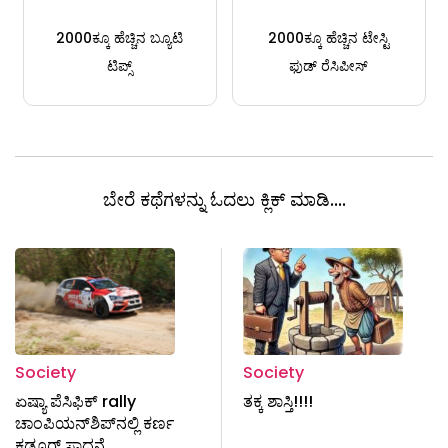
2000ಕ್ಕೂ ಹೆಚ್ಚಿನ ಬ್ಯೂಟಿ
2000ಕ್ಕೂ ಹೆಚ್ಚಿನ ಟೇಸ್ಟಿ
ಟಿಪ್ಸ್
ಫುಡ್ ರೆಸಿಪೀಸ್
ಬೇರೆ ಕಥೆಗಳನ್ನು ಓದಲು ಕ್ಲಿಕ್ ಮಾಡಿ....
Society
Society
ಏಷ್ಯಾ ಪೆಸಿಫಿಕ್ rally
ತಕ್ಕ ಶಾಸ್ತಿ!!!!
ಚಾಂಪಿಯನ್​ಶಿಪ್​ನಲ್ಲಿ ಕರ್ಣ
ಕಡೂರ್ ಸಾಧನೆ