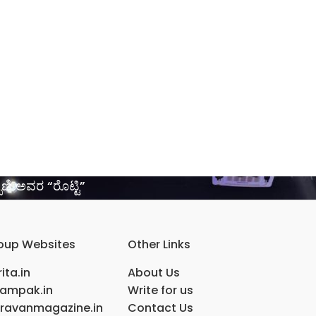
ಾಣಿ ಅವರ “ರೊಟ್ಟಿ”
oup Websites
Other Links
ita.in
About Us
ampak.in
Write for us
ravanmagazine.in
Contact Us