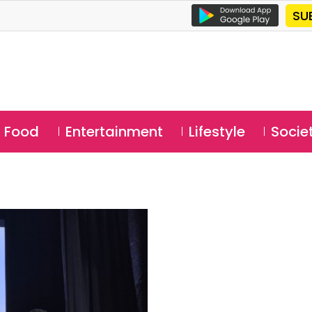
SU
Food
Entertainment
Lifestyle
Socie