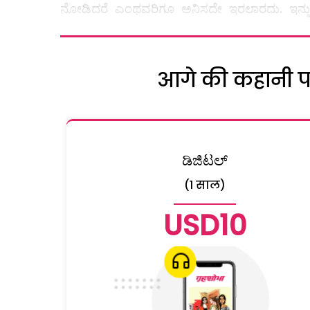
ನೋಡಿದರೆ ಎಂಥವರಿಗೂ ಅನಿಸದೇ ಇರಲಾರದು. ಇನ್ನು
आगे की कहानी पढ़
ಡಿಜಿಟಲ್
(1 साल)
USD10