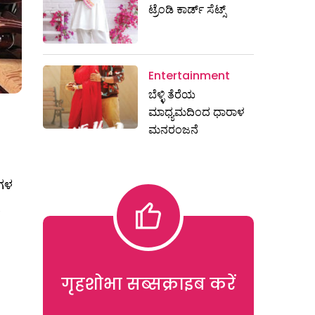
ಟ್ರೆಂಡಿ ಕಾರ್ಡ್‌ ಸೆಟ್ಸ್
Entertainment
ಬೆಳ್ಳಿ ತೆರೆಯ
ಮಾಧ್ಯಮದಿಂದ ಧಾರಾಳ
ಮನರಂಜನೆ
ಗಳ
ಾ
गृहशोभा सब्सक्राइब करें