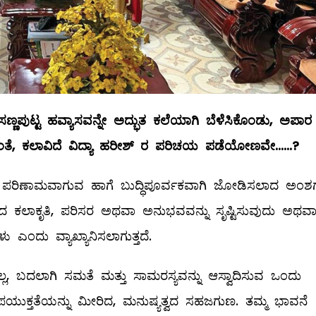
ಸಣ್ಣಪುಟ್ಟ
ಹವ್ಯಾಸವನ್ನೇ
ಅದ್ಭುತ
ಕಲೆಯಾಗಿ
ಬೆಳೆಸಿಕೊಂಡು
,
ಅಪಾರ
ಂತೆ
,
ಕಲಾವಿದೆ
ವಿದ್ಯಾ
ಹರೀಶ್
‌
ರ
ಪರಿಚಯ
ಪಡೆಯೋಣವೇ
......?
ಪರಿಣಾಮವಾಗುವ ಹಾಗೆ ಬುದ್ಧಿಪೂರ್ವಕವಾಗಿ ಜೋಡಿಸಲಾದ ಅಂಶ
ಕವಾದ ಕಲಾಕೃತಿ, ಪರಿಸರ ಅಥವಾ ಅನುಭವವನ್ನು ಸೃಷ್ಟಿಸುವುದು ಅಥವ
ಂದು ವ್ಯಾಖ್ಯಾನಿಸಲಾಗುತ್ತದೆ.
, ಬದಲಾಗಿ ಸಮತೆ ಮತ್ತು ಸಾಮರಸ್ಯವನ್ನು ಆಸ್ವಾದಿಸುವ ಒಂದು
ಕ್ತತೆಯನ್ನು ಮೀರಿದ, ಮನುಷ್ಯತ್ವದ ಸಹಜಗುಣ. ತಮ್ಮ ಭಾವನೆ