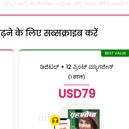
 ವಿದ್ಯಾರ ಕಲೆ, ಹೂಗಿಡಗಳು ಇವುಗಳ ಬಗ್ಗೆ ಗಮನ ಹರಿಸೋಣವೇ?
ने के लिए सब्सक्राइब करें
ಡಿಜಿಟಲ್ + 12 ಪ್ರಿಂಟ್ ಮ್ಯಾಗಜೀನ್
(1 साल)
USD79