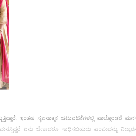
ತಿದ್ದಾರೆ. ಇಂತಹ ಸೃಜನಾತ್ಮಕ ಚಟುವಟಿಕೆಗಳಲ್ಲಿ ಪಾಲ್ಗೊಂಡರೆ ಮನಸ್
. ಮನಸ್ಸಿದ್ದರೆ ಏನು ಬೇಕಾದರೂ ಸಾಧಿಸಬಹುದು ಎಂಬುದನ್ನು ವಿದ್ಯಾರನ್