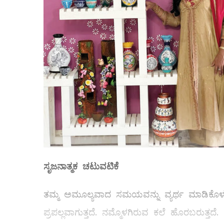
ಸೃಜನಾತ್ಮಕ
ಚಟುವಟಿಕೆ
ತಮ್ಮ ಅಮೂಲ್ಯವಾದ ಸಮಯವನ್ನು ವ್ಯರ್ಥ ಮಾಡಿಕೊಳ್ಳುತ್
ಪ್ರಪಲ್ಲವಾಗುತ್ತದೆ. ನಮ್ಮೊಳಗಿರುವ ಕಲೆ ಹೊರಬರುತ್ತದೆ