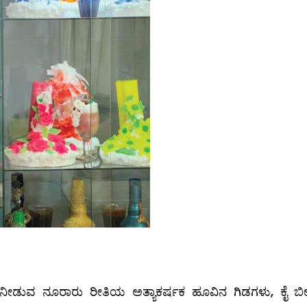
ೀಡುವ ನೂರಾರು ರೀತಿಯ ಅತ್ಯಾಕರ್ಷಕ ಹೂವಿನ ಗಿಡಗಳು, ಕೈ ಬೀ