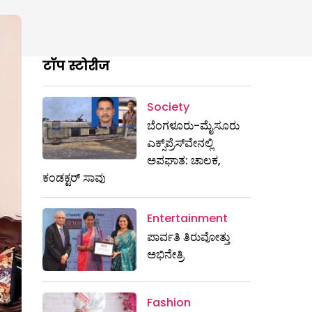
टॉप स्टोरीज
Society
ಬೆಂಗಳೂರು-ಮೈಸೂರು
ಎಕ್ಸ್​ಪ್ರೆಸ್‌ವೇನಲ್ಲಿ
ಅಪಘಾತ: ಚಾಲಕ,
ಕಂಡಕ್ಟರ್ ಸಾವು
Entertainment
ಪಾರ್ವತಿ ತಿರುವೋತ್ತು
ಅಭಿನೇತ್ರಿ
Fashion