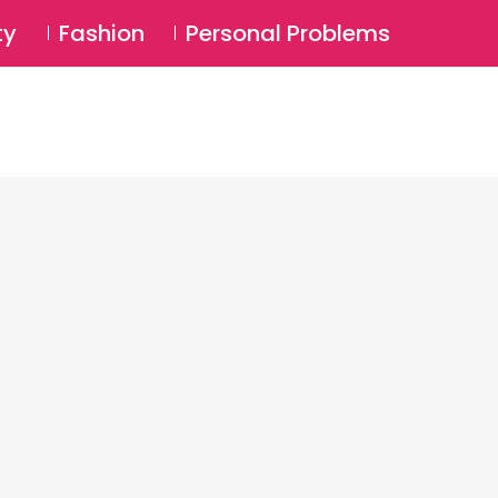
⚲
BSCRIBE
Login
ty
Fashion
Personal Problems
⚲