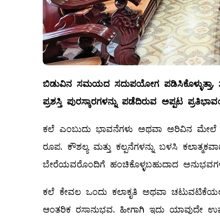
ಬಿಡುವಿನ
ಸಮಯದ
ಸದುಪಯೋಗ
ಪಡಿಸಿಕೊಳ್ಳುತ್ತಾ
,
ಪ್ರಶಸ್ತಿ
ಪುರಸ್ಕಾರಗಳನ್ನು
ಪಡೆದಿರುವ
ಅಪ್ಪಟ
ಪ್ರತಿಭಾವ
ಕಲೆ ಎಂಬುದು ಭಾವನೆಗಳು ಅಥವಾ ಅರಿವಿನ ಮೇಲೆ 
ರೂಪ. ಕೌಶಲ್ಯ ಮತ್ತು ಕಲ್ಪನೆಗಳನ್ನು ಬಳಸಿ ಕಲಾತ್ಮ
ಬೇರೆಯವರೊಂದಿಗೆ ಹಂಚಿಕೊಳ್ಳಬಹುದಾದ ಅನುಭವಗಳು ಎ
ಕಲೆ ಕೇವಲ ಒಂದು ಕಲಾಕೃತಿ ಅಥವಾ ಚಟುವಟಿಕೆಯಲ್ಲ
ಆಂತರಿಕ ರಸಾನುಭವ. ಹೀಗಾಗಿ ಇದು ಯಾವುದೇ ಉಪಯು