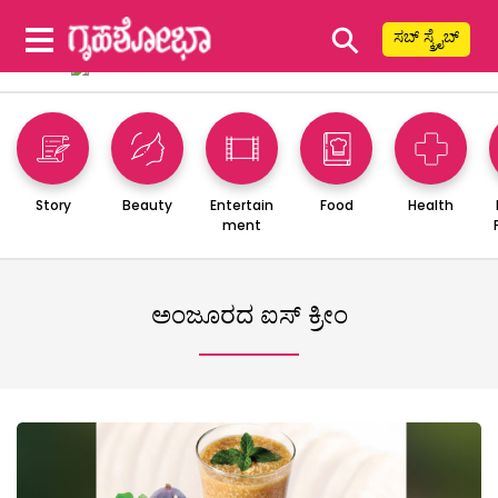
⚲
ಸಬ್ ಸ್ಕ್ರೈಬ್
Story
Beauty
Entertain
Food
Health
ment
ಅಂಜೂರದ ಐಸ್ ಕ್ರೀಂ