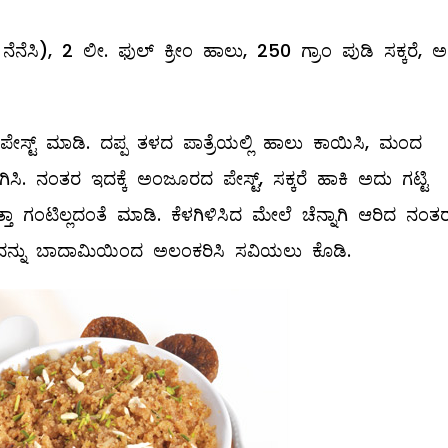
ಸಿ), 2 ಲೀ. ಫುಲ್ ಕ್ರೀಂ ಹಾಲು, 250 ಗ್ರಾಂ ಪುಡಿ ಸಕ್ಕರೆ, ಅ
ೇಸ್ಟ್ ಮಾಡಿ. ದಪ್ಪ ತಳದ ಪಾತ್ರೆಯಲ್ಲಿ ಹಾಲು ಕಾಯಿಸಿ, ಮಂದ
ಿಸಿ. ನಂತರ ಇದಕ್ಕೆ ಅಂಜೂರದ ಪೇಸ್ಟ್, ಸಕ್ಕರೆ ಹಾಕಿ ಅದು ಗಟ್ಟಿ
್ತಾ ಗಂಟಿಲ್ಲದಂತೆ ಮಾಡಿ. ಕೆಳಗಿಳಿಸಿದ ಮೇಲೆ ಚೆನ್ನಾಗಿ ಆರಿದ ನಂತರ
ವಂತೆ ಇದನ್ನು ಬಾದಾಮಿಯಿಂದ ಅಲಂಕರಿಸಿ ಸವಿಯಲು ಕೊಡಿ.