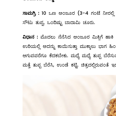
ಸಾಮಗ್ರಿ
:
10 ಒಣ ಅಂಜೂರ (3-4 ಗಂಟೆ ನೀರಲ್ಲಿ ನೆನೆ
ಸೌಟು ತುಪ್ಪ, ಒಂದಿಷ್ಟು ಬಾದಾಮಿ ಚೂರು.
ವಿಧಾನ
:
ಮೊದಲು ನೆನೆಸಿದ ಅಂಜೂರ ಮಿಕ್ಸಿಗೆ ಹಾಕಿ ಪ
ಉರಿಯಲ್ಲಿ ಅದನ್ನು ಕಾಯಿಸುತ್ತಾ ಮುಕ್ಕಾಲು ಭಾಗ ಹಿಂಗ
ಆಗುವವರೆಗೂ ಕೆದಕಬೇಕು. ಮಧ್ಯೆ ಮಧ್ಯೆ ತುಪ್ಪ ಬೆರೆಸುತ
ಮತ್ತೆ ತುಪ್ಪ ಬೆರೆಸಿ, ಉಂಡೆ ಕಟ್ಟಿ. ಚಿತ್ರದಲ್ಲಿರು