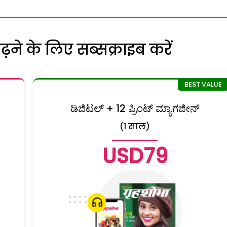
ने के लिए सब्सक्राइब करें
ಡಿಜಿಟಲ್ + 12 ಪ್ರಿಂಟ್ ಮ್ಯಾಗಜೀನ್
(1 साल)
USD79