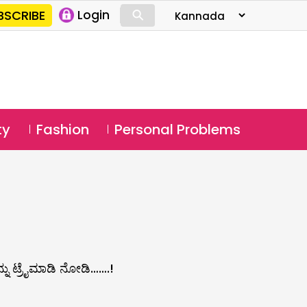
⚲
BSCRIBE
Login
⚲
ty
Fashion
Personal Problems
ು ಟ್ರೈಮಾಡಿ ನೋಡಿ…….!