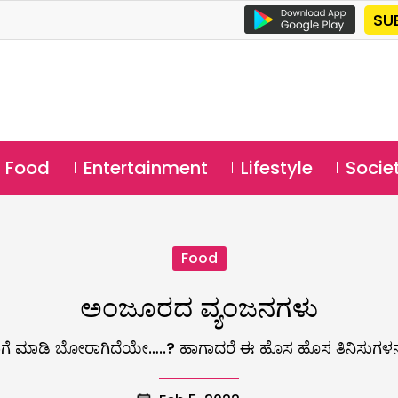
SU
Food
Entertainment
Lifestyle
Socie
Food
ಅಂಜೂರದ ವ್ಯಂಜನಗಳು
 ಮಾಡಿ ಬೋರಾಗಿದೆಯೇ…..? ಹಾಗಾದರೆ ಈ ಹೊಸ ಹೊಸ ತಿನಿಸುಗಳನ್ನ