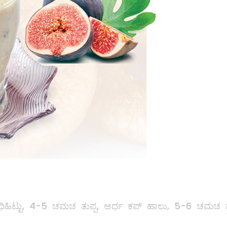
ಿಟ್ಟು, 4-5 ಚಮಚ ತುಪ್ಪ, ಅರ್ಧ ಕಪ್‌ ಹಾಲು, 5-6 ಚಮಚ 