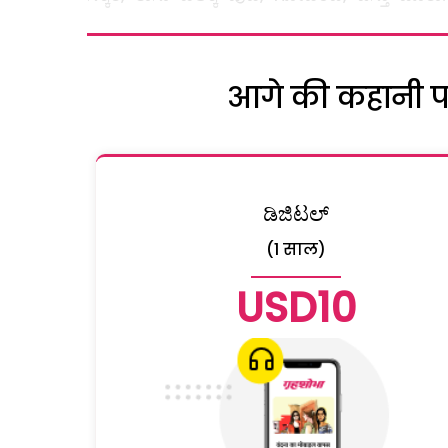
आगे की कहानी पढ़
ಡಿಜಿಟಲ್
(1 साल)
USD10