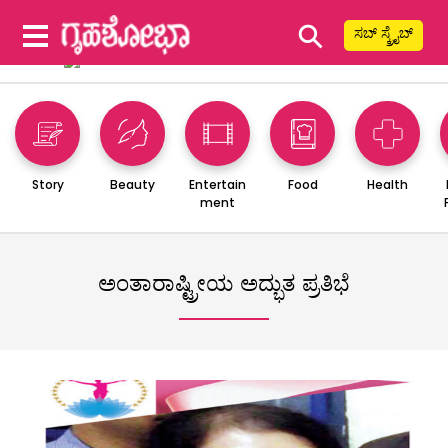
⚲
ಸಬ್ ಸ್ಕ್ರೈಬ್
Story
Beauty
Entertain
Food
Health
ment
ಅಂತಾರಾಷ್ಟ್ರೀಯ ಅದ್ಭುತ ಪ್ರತಿಭೆ