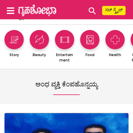
⚲
ಸಬ್ ಸ್ಕ್ರೈಬ್
Story
Beauty
Entertain
Food
Health
ment
ಅಂಧ ವ್ಯಕ್ತಿ ಕೆಂಪಹೊನ್ನಯ್ಯ