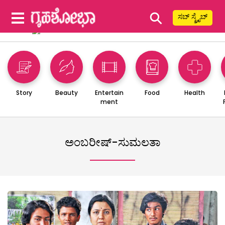
⚲
ಸಬ್ ಸ್ಕ್ರೈಬ್
Story
Beauty
Entertain
Food
Health
ment
ಅಂಬರೀಷ್-ಸುಮಲತಾ