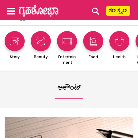
⚲
ಸಬ್ ಸ್ಕ್ರೈಬ್
Story
Beauty
Entertain
Food
Health
ment
ಅಕೌಂಟ್