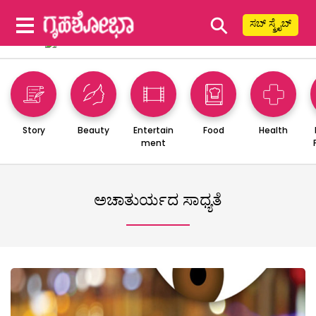
⚲
ಸಬ್ ಸ್ಕ್ರೈಬ್
Story
Beauty
Entertain
Food
Health
ment
ಅಚಾತುರ್ಯದ ಸಾಧ್ಯತೆ