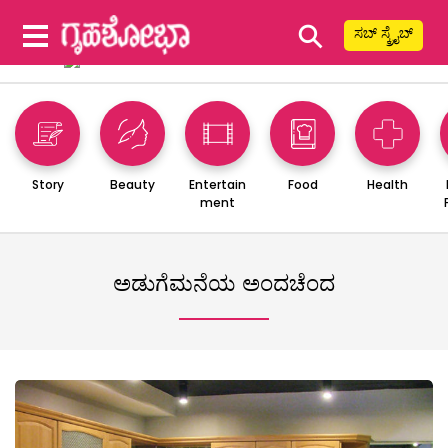
⚲
ಸಬ್ ಸ್ಕ್ರೈಬ್
Story
Beauty
Entertain
Food
Health
ment
ಅಡುಗೆಮನೆಯ ಅಂದಚೆಂದ