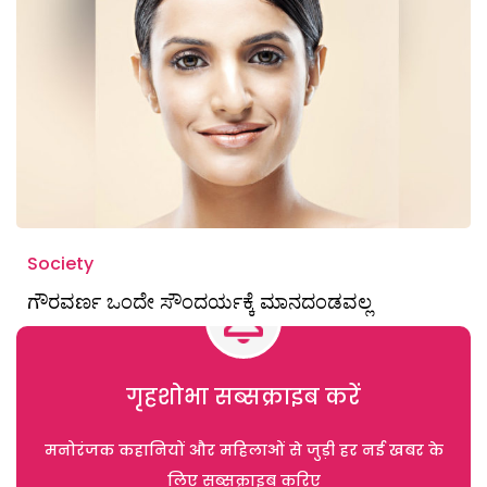
Society
ಗೌರವರ್ಣ ಒಂದೇ ಸೌಂದರ್ಯಕ್ಕೆ ಮಾನದಂಡವಲ್ಲ
गृहशोभा सब्सक्राइब करें
मनोरंजक कहानियों और महिलाओं से जुड़ी हर नई खबर के
लिए सब्सक्राइब करिए