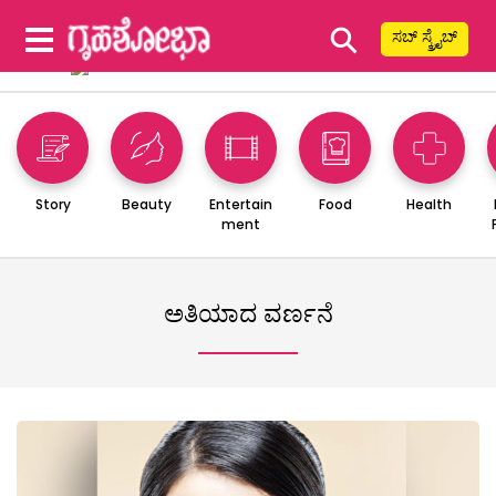
⚲
ಸಬ್ ಸ್ಕ್ರೈಬ್
Story
Beauty
Entertain
Food
Health
ment
ಅತಿಯಾದ ವರ್ಣನೆ