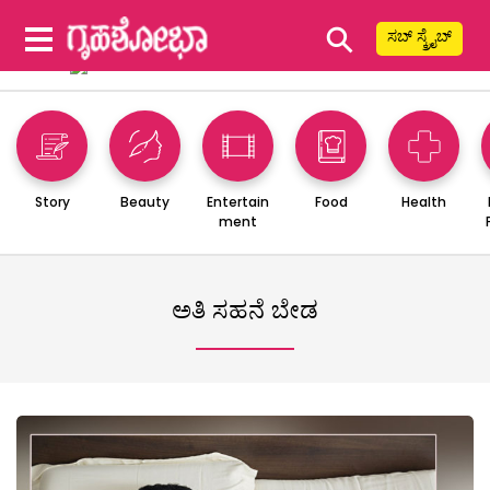
⚲
ಸಬ್ ಸ್ಕ್ರೈಬ್
Story
Beauty
Entertain
Food
Health
ment
ಅತಿ ಸಹನೆ ಬೇಡ