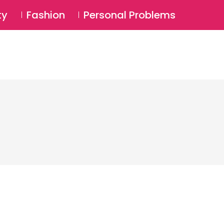
⚲
BSCRIBE
Login
ty
Fashion
Personal Problems
⚲