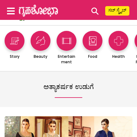
⚲
ಸಬ್ ಸ್ಕ್ರೈಬ್
Story
Beauty
Entertain
Food
Health
ment
ಅತ್ಯಾಕರ್ಷಕ ಉಡುಗೆ