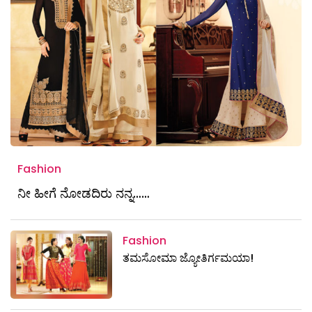
Fashion
ನೀ ಹೀಗೆ ನೋಡದಿರು ನನ್ನ……
Fashion
ತಮಸೋಮಾ ಜ್ಯೋತಿರ್ಗಮಯಾ!