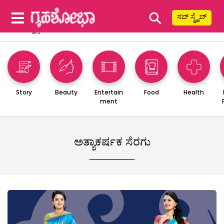
⚲
ಸಬ್ ಸ್ಕ್ರೈಬ್
Story
Beauty
Entertain
Food
Health
ment
ಅತ್ಯಾಕರ್ಷಕ ಸೆರಗು