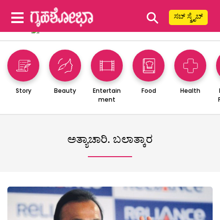
⚲
ಸಬ್ ಸ್ಕ್ರೈಬ್
Story
Beauty
Entertain
Food
Health
ment
ಅತ್ಯಾಚಾರಿ. ಬಲಾತ್ಕಾರ