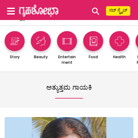
⚲
ಸಬ್ ಸ್ಕ್ರೈಬ್
Story
Beauty
Entertain
Food
Health
ment
ಅತ್ಯುತ್ತಮ ಗಾಯಕಿ