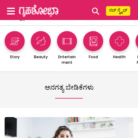
⚲
ಸಬ್ ಸ್ಕ್ರೈಬ್
Story
Beauty
Entertain
Food
Health
ment
ಅನಗತ್ಯ ಬೇಡಿಕೆಗಳು