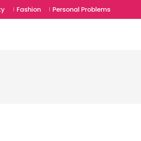
⚲
BSCRIBE
Login
ty
Fashion
Personal Problems
⚲