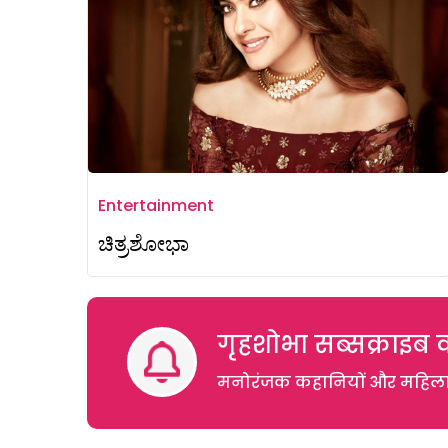
Entertainment
ಚಿತ್ರಶೋಭಾ
गृहशोभा सब्सक्राइब क
मनोरंजक कहानियों और महिलाओं