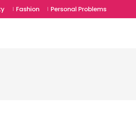
⚲
BSCRIBE
Login
ty
Fashion
Personal Problems
⚲