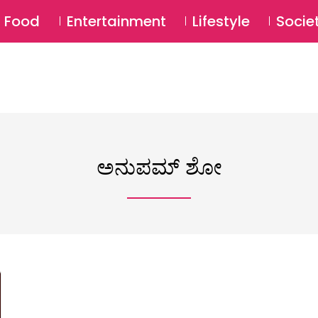
SU
Food
Entertainment
Lifestyle
Socie
ಅನುಪಮ್ ಶೋ