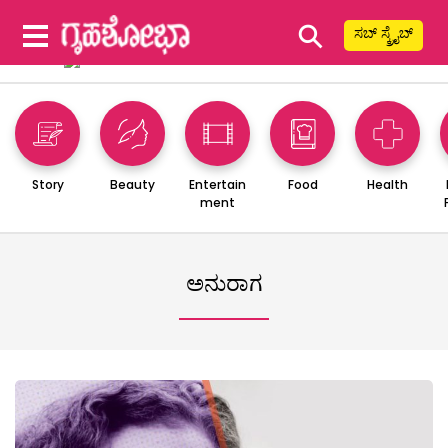
⚲
ಸಬ್ ಸ್ಕ್ರೈಬ್
Story
Beauty
Entertain
Food
Health
ment
ಅನುರಾಗ