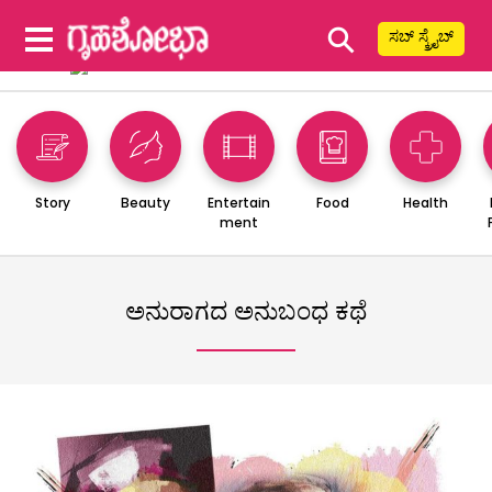
⚲
ಸಬ್ ಸ್ಕ್ರೈಬ್
Story
Beauty
Entertain
Food
Health
ment
ಅನುರಾಗದ ಅನುಬಂಧ ಕಥೆ