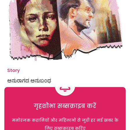
Story
ಅನುರಾಗದ ಅನುಬಂಧ
गृहशोभा सब्सक्राइब करें
मनोरंजक कहानियों और महिलाओं से जुड़ी हर नई खबर के
लिए सब्सक्राइब करिए