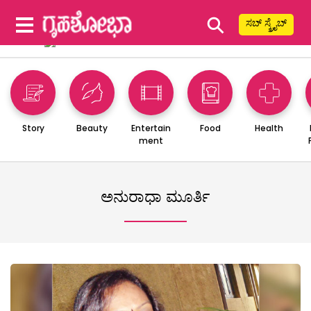
⚲
ಸಬ್ ಸ್ಕ್ರೈಬ್
Story
Beauty
Entertain
Food
Health
ment
ಅನುರಾಧಾ ಮೂರ್ತಿ