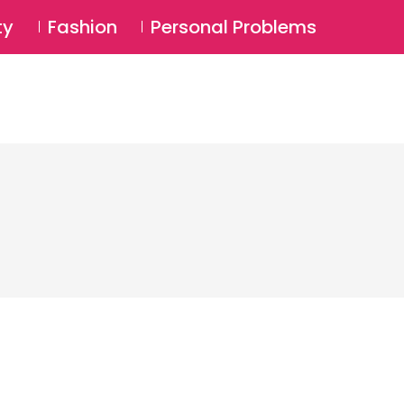
⚲
BSCRIBE
Login
ty
Fashion
Personal Problems
⚲