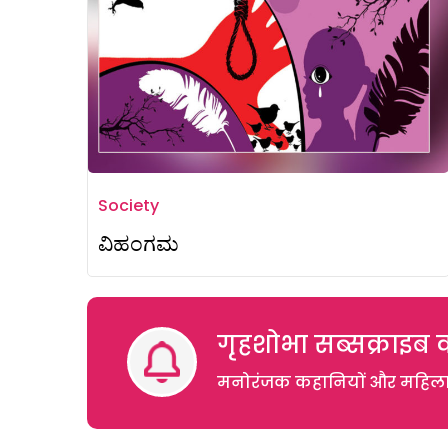
Society
ವಿಹಂಗಮ
गृहशोभा सब्सक्राइब क
मनोरंजक कहानियों और महिलाओं