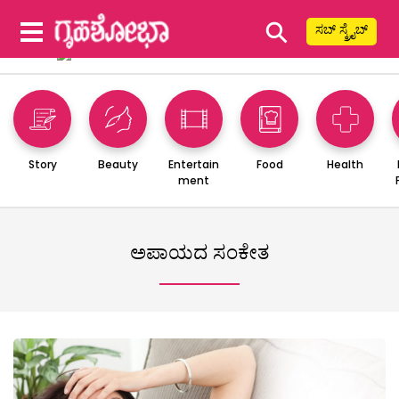
⚲
ಸಬ್ ಸ್ಕ್ರೈಬ್
Story
Beauty
Entertain
Food
Health
ment
ಅಪಾಯದ ಸಂಕೇತ