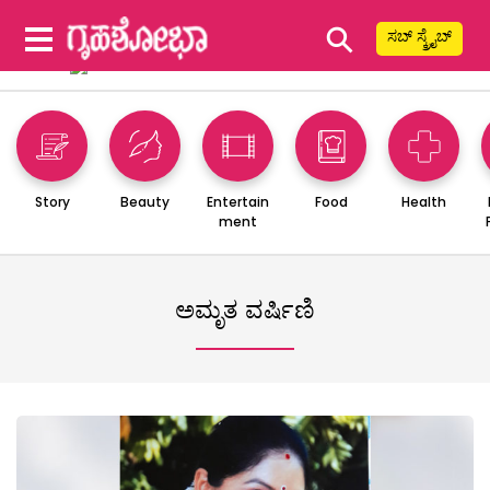
⚲
ಸಬ್ ಸ್ಕ್ರೈಬ್
Story
Beauty
Entertain
Food
Health
ment
ಅಮೃತ ವರ್ಷಿಣಿ