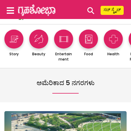
⚲
ಸಬ್ ಸ್ಕ್ರೈಬ್
Story
Beauty
Entertain
Food
Health
ment
ಅಮೆರಿಕಾದ 5 ನಗರಗಳು