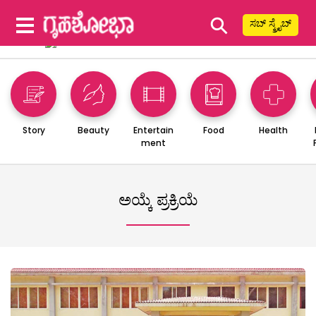
⚲
ಸಬ್ ಸ್ಕ್ರೈಬ್
Story
Beauty
Entertain
Food
Health
ment
ಅಯ್ಕೆ ಪ್ರಕ್ರಿಯೆ