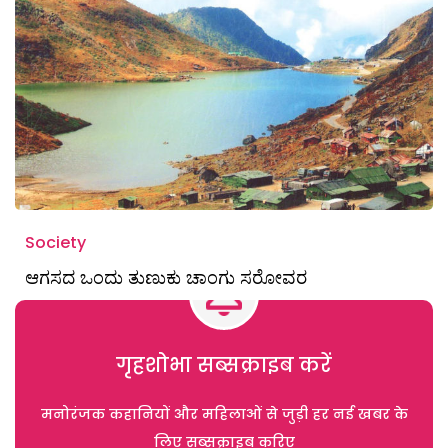
Society
ಆಗಸದ ಒಂದು ತುಣುಕು ಚಾಂಗು ಸರೋವರ
गृहशोभा सब्सक्राइब करें
मनोरंजक कहानियों और महिलाओं से जुड़ी हर नई खबर के
लिए सब्सक्राइब करिए