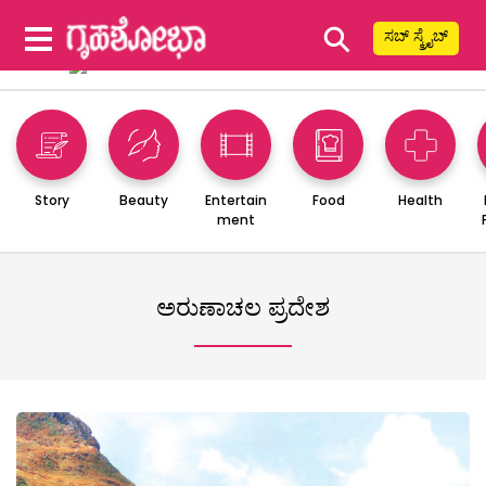
⚲
ಸಬ್ ಸ್ಕ್ರೈಬ್
Story
Beauty
Entertain
Food
Health
ment
ಅರುಣಾಚಲ ಪ್ರದೇಶ