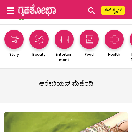
⚲
ಸಬ್ ಸ್ಕ್ರೈಬ್
Story
Beauty
Entertain
Food
Health
ment
ಅರೇಬಿಯನ್ ಮೆಹೆಂದಿ