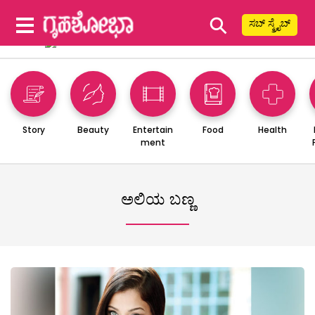
⚲
ಸಬ್ ಸ್ಕ್ರೈಬ್
Story
Beauty
Entertain
Food
Health
ment
ಅಲಿಯ ಬಣ್ಣ