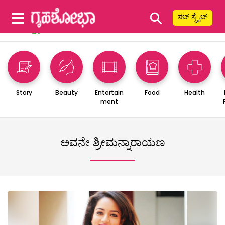
⚲
ಸಬ್ ಸ್ಕ್ರೈಬ್
Story
Beauty
Entertain
Food
Health
ment
ಅವನೇ ಶ್ರೀಮನ್ನಾರಾಯಣ