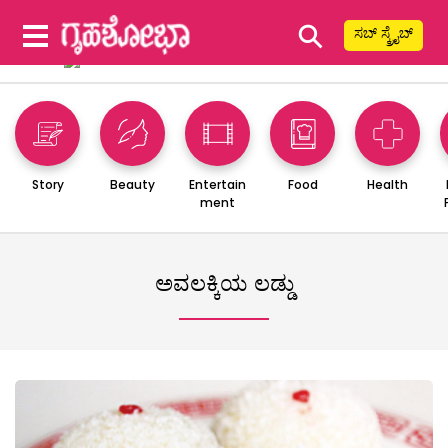
⚲
ಸಬ್ ಸ್ಕ್ರೈಬ್
Story
Beauty
Entertain
Food
Health
ment
ಅವಲಕ್ಕಿಯ ಲಡ್ಡು