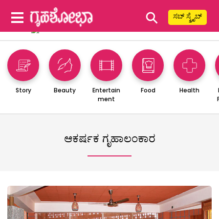
⚲
ಸಬ್ ಸ್ಕ್ರೈಬ್
Story
Beauty
Entertain
Food
Health
ment
ಆಕರ್ಷಕ ಗೃಹಾಲಂಕಾರ