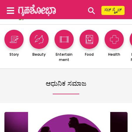
⚲
ಸಬ್ ಸ್ಕ್ರೈಬ್
Story
Beauty
Entertain
Food
Health
ment
ಆಧುನಿಕ ಸಮಾಜ