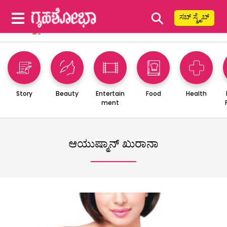
⚲
ಸಬ್ ಸ್ಕ್ರೈಬ್
Story
Beauty
Entertain
Food
Health
ment
ಆಯುಷ್ಮಾನ್ ಖುರಾನಾ