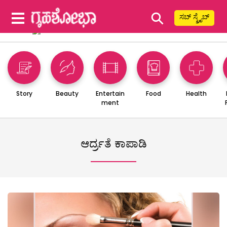
⚲
ಸಬ್ ಸ್ಕ್ರೈಬ್
Story
Beauty
Entertain
Food
Health
ment
ಆರ್ದ್ರತೆ ಕಾಪಾಡಿ