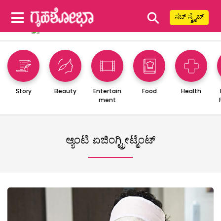
⚲
ಸಬ್ ಸ್ಕ್ರೈಬ್
Story
Beauty
Entertain
Food
Health
ment
ಆ್ಯಂಟಿ ಏಜಿಂಗ್ಟ್ರೀಟ್ಮೆಂಟ್