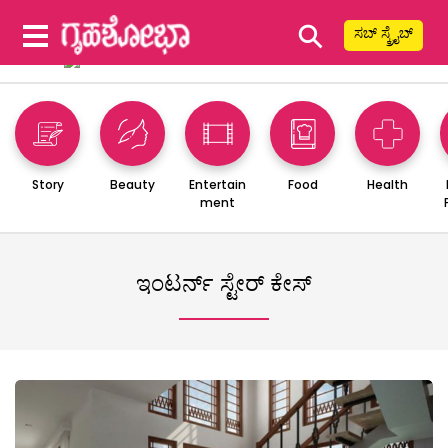
⚲
ಸಬ್ ಸ್ಕ್ರೈಬ್
Story
Beauty
Entertain
Food
Health
ment
ಇಂಟರ್ನ್ ಸ್ಟೇರ್ ಕೇಸ್