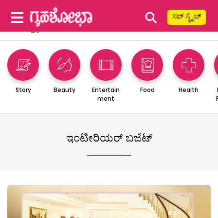
⚲
ಸಬ್ ಸ್ಕ್ರೈಬ್
Story
Beauty
Entertain
Food
Health
ment
ಇಂಟೀರಿಯರ್ ಬಜೆಟ್