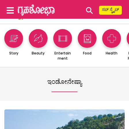
⚲
ಸಬ್ ಸ್ಕ್ರೈಬ್
Story
Beauty
Entertain
Food
Health
ment
ಇಂಡೋನೇಷ್ಯಾ