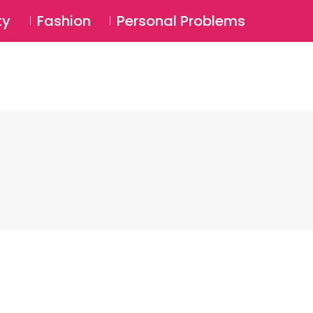
⚲
BSCRIBE
Login
ty
Fashion
Personal Problems
⚲