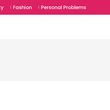
⚲
BSCRIBE
Login
ty
Fashion
Personal Problems
⚲