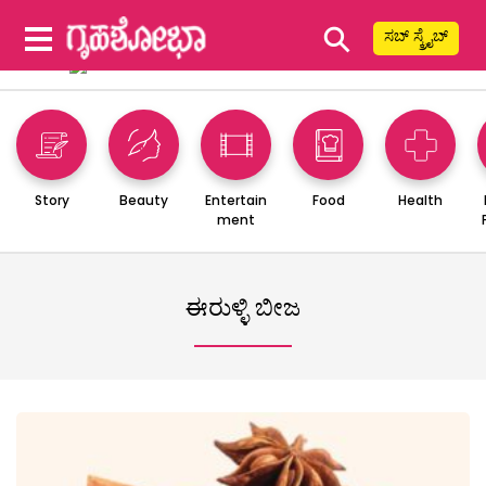
⚲
ಸಬ್ ಸ್ಕ್ರೈಬ್
Story
Beauty
Entertain
Food
Health
ment
ಈರುಳ್ಳಿ ಬೀಜ